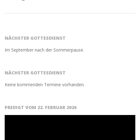
2021-
04-
14
NÄCHSTER GOTTESDIENST
Im September nach der Sommerpause.
NÄCHSTER GOTTESDIENST
Keine kommenden Termine vorhanden.
PREDIGT VOM 22. FEBRUAR 2026
Video-
Player