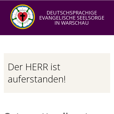
Skip
to
DEUTSCHSPRACHIGE
EVANGELISCHE SEELSORGE
content
IN WARSCHAU
Primary
Navigation
Menu
Der HERR ist
auferstanden!