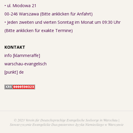
• ul. Miodowa 21
00-246 Warszawa (Bitte anklicken für Anfahrt)
• Jeden zweiten und vierten Sonntag im Monat um 09:30 Uhr
(Bitte anklicken für exakte Termine)
KONTAKT
info [klammeraffe]
warschau-evangelisch
[punkt] de
© 2023 Verein für Deutschsprachige Evangelische Seelsorge in Warschau |
Stowarzyszenie Ewangelickie Duszpasterstwo Języka Niemieckiego w Warszawie