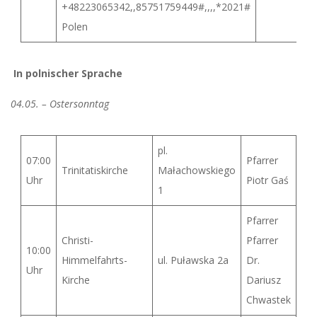
+48223065342,,85751759449#,,,,*2021#
Polen
In polnischer Sprache
04.05. – Ostersonntag
pl.
07:00
Pfarrer
Trinitatiskirche
Małachowskiego
Uhr
Piotr Gaś
1
Pfarrer
Christi-
Pfarrer
10:00
Himmelfahrts-
ul. Puławska 2a
Dr.
Uhr
Kirche
Dariusz
Chwastek