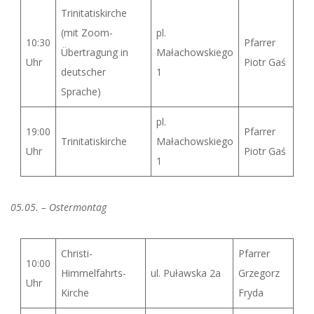
Trinitatiskirche
(mit Zoom-
pl.
10:30
Pfarrer
Übertragung in
Małachowskiego
Uhr
Piotr Gaś
deutscher
1
Sprache)
pl.
19:00
Pfarrer
Trinitatiskirche
Małachowskiego
Uhr
Piotr Gaś
1
05.05. – Ostermontag
Christi-
Pfarrer
10:00
Himmelfahrts-
ul. Puławska 2a
Grzegorz
Uhr
Kirche
Fryda