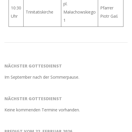
pl.
10:30
Pfarrer
Trinitatiskirche
Małachowskiego
Uhr
Piotr Gaś
1
2021-
04-
03
NÄCHSTER GOTTESDIENST
Im September nach der Sommerpause.
NÄCHSTER GOTTESDIENST
Keine kommenden Termine vorhanden.
PREDIGT VOM 22. FEBRUAR 2026