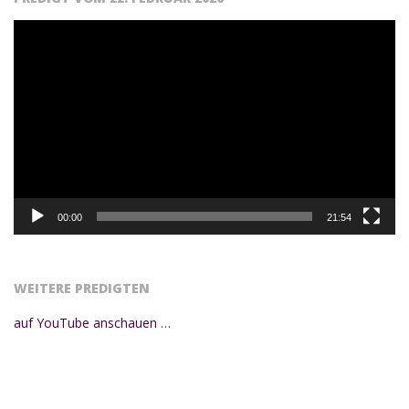
Video-
Player
00:00
21:54
WEITERE PREDIGTEN
auf YouTube anschauen …