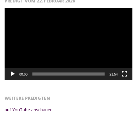
PREDIGT VOM 22. FEBRUAR 2026
Video-
Player
00:00
21:54
WEITERE PREDIGTEN
auf YouTube anschauen …