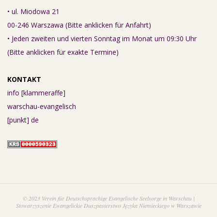
• ul. Miodowa 21
00-246 Warszawa (Bitte anklicken für Anfahrt)
• Jeden zweiten und vierten Sonntag im Monat um 09:30 Uhr
(Bitte anklicken für exakte Termine)
KONTAKT
info [klammeraffe]
warschau-evangelisch
[punkt] de
© 2023 Verein für Deutschsprachige Evangelische Seelsorge in Warschau |
Stowarzyszenie Ewangelickie Duszpasterstwo Języka Niemieckiego w Warszawie