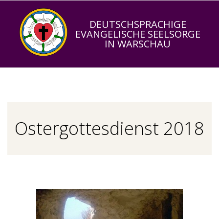
Skip
to
DEUTSCHSPRACHIGE
EVANGELISCHE SEELSORGE
content
IN WARSCHAU
Primary
Navigation
Menu
Ostergottesdienst 2018