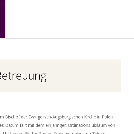
Primary
Navigation
Menu
Betreuung
om Bischof der Evangelisch-Augsburgischen Kirche in Polen
es Datum fällt mit dem einjährigen Ordinationsjubiläum von
und bitten um Gottes Segen für die gemeinsame Zukunft.