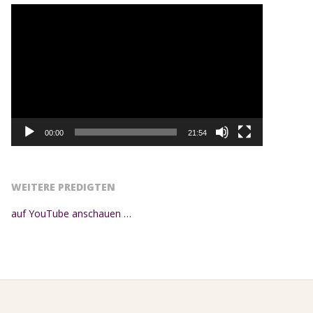
Video-
Player
00:00
21:54
WEITERE PREDIGTEN
auf YouTube anschauen …