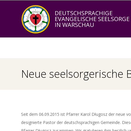
Skip
to
DEUTSCHSPRACHIGE
EVANGELISCHE SEELSORGE
content
IN WARSCHAU
Neue seelsorgerische 
Seit dem 06.09.2015 ist Pfarrer Karol Długosz der neue v
designierte Pastor der deutschsprachigen Gemeinde. Dies
Pfarrer Długosz zusammen. Wir gratulieren ihm herzlich 