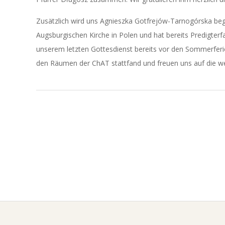
Zusätzlich wird uns Agnieszka Gotfrejów-Tarnogórska begle
Augsburgischen Kirche in Polen und hat bereits Predigterf
unserem letzten Gottesdienst bereits vor den Sommerferie
den Räumen der ChAT stattfand und freuen uns auf die w
2015-
09-
13