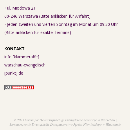
• ul. Miodowa 21
00-246 Warszawa (Bitte anklicken für Anfahrt)
• Jeden zweiten und vierten Sonntag im Monat um 09:30 Uhr
(Bitte anklicken für exakte Termine)
KONTAKT
info [klammeraffe]
warschau-evangelisch
[punkt] de
© 2023 Verein für Deutschsprachige Evangelische Seelsorge in Warschau |
Stowarzyszenie Ewangelickie Duszpasterstwo Języka Niemieckiego w Warszawie