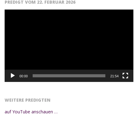
PREDIGT VOM 22. FEBRUAR 2026
Video-
Player
00:00
21:54
WEITERE PREDIGTEN
auf YouTube anschauen …