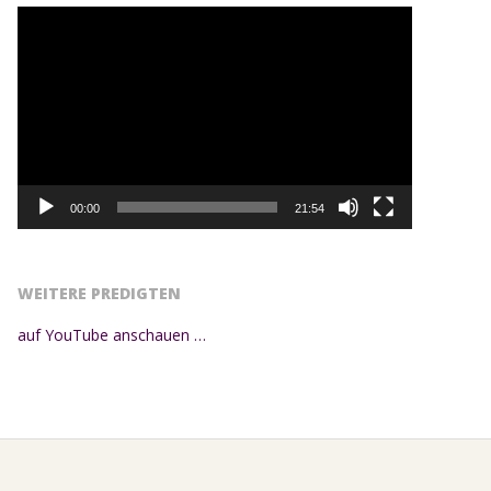
Video-
Player
00:00
21:54
WEITERE PREDIGTEN
auf YouTube anschauen …