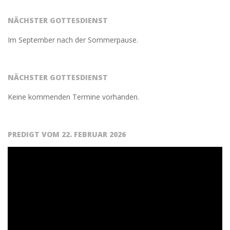
02-
23
NÄCHSTER GOTTESDIENST
Im September nach der Sommerpause.
NÄCHSTER GOTTESDIENST
Keine kommenden Termine vorhanden.
PREDIGT VOM 22. FEBRUAR 2026
Video-
Player