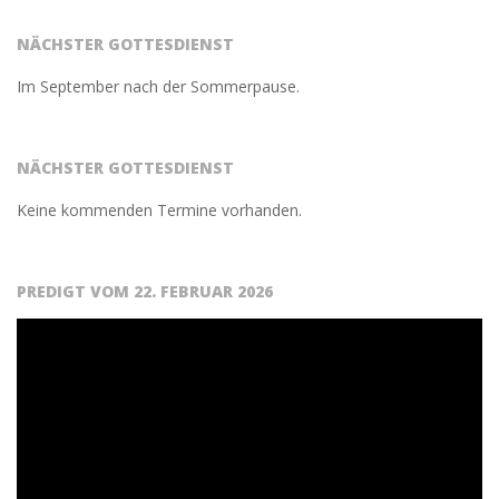
02-
23
NÄCHSTER GOTTESDIENST
Im September nach der Sommerpause.
NÄCHSTER GOTTESDIENST
Keine kommenden Termine vorhanden.
PREDIGT VOM 22. FEBRUAR 2026
Video-
Player