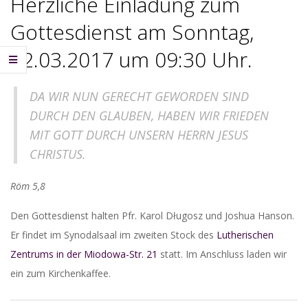
Herzliche Einladung zum
Gottesdienst am Sonntag,
12.03.2017 um 09:30 Uhr.
DA WIR NUN GERECHT GEWORDEN SIND
DURCH DEN GLAUBEN, HABEN WIR FRIEDEN
MIT GOTT DURCH UNSERN HERRN JESUS
CHRISTUS.
Röm 5,8
Den Gottesdienst halten Pfr. Karol Długosz und Joshua Hanson.
Er findet im Synodalsaal im zweiten Stock des
Lutherischen
Zentrums in der Miodowa-Str. 21
statt. Im Anschluss laden wir
ein zum Kirchenkaffee.