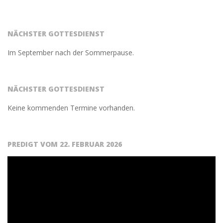
2017-
03-
08
NÄCHSTER GOTTESDIENST
Im September nach der Sommerpause.
NÄCHSTER GOTTESDIENST
Keine kommenden Termine vorhanden.
PREDIGT VOM 22. FEBRUAR 2026
Video-
Player