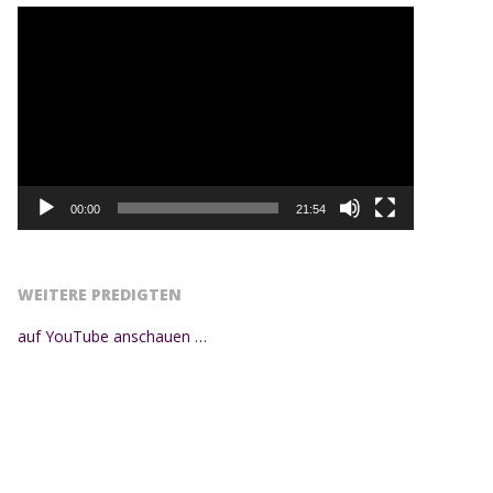
Video-
Player
00:00
21:54
WEITERE PREDIGTEN
auf YouTube anschauen …