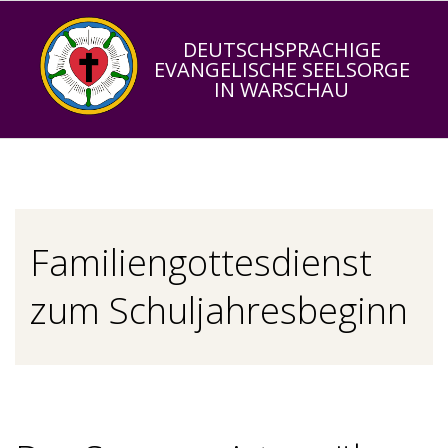
Skip
to
DEUTSCHSPRACHIGE
EVANGELISCHE SEELSORGE
content
IN WARSCHAU
Primary
Navigation
Menu
Familiengottesdienst
zum Schuljahresbeginn