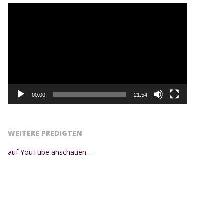
Video-
Player
00:00
21:54
WEITERE PREDIGTEN
auf YouTube anschauen …