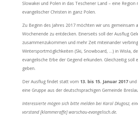
Slowakei und Polen in das Teschener Land – eine Region m
evangelischer Christen in ganz Polen.
Zu Beginn des Jahres 2017 möchten wir uns gemeinsam a
Wochenende zu entdecken. Einerseits soll der Ausflug Ge
zusammenzukommen und mehr Zeit miteinander verbringen
Wintersportmöglichkeiten (Ski, Snowboard, …) in Wisła,
evangelische Erbe der Gegend erkunden. Gleichzeitig soll e
geben.
Der Ausflug findet statt vom
13. bis 15. Januar 2017
und
eine Gruppe aus der deutschsprachigen Gemeinde Breslau v
Interessierte mögen sich bitte melden bei Karol Długosz, ei
vorstand [klammeraffe] warschau-evangelisch.de.