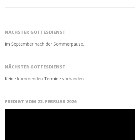
2016-
06-
02
NÄCHSTER GOTTESDIENST
Im September nach der Sommerpause.
NÄCHSTER GOTTESDIENST
Keine kommenden Termine vorhanden.
PREDIGT VOM 22. FEBRUAR 2026
Video-
Player