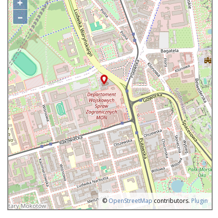
+
–
©
OpenStreetMap
contributors.
Plugin