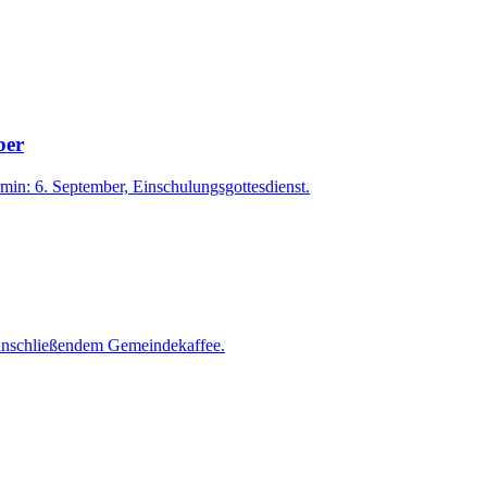
ber
min: 6. September, Einschulungsgottesdienst.
 anschließendem Gemeindekaffee.