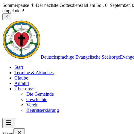
Sommerpause ☀
·
Der nächste Gottesdienst ist am So., 6. September, 
eingeladen!
Deutschsprachige Evangelische Seelsorge
Evange
Start
Termine & Aktuelles
Glaube
Anfahrt
Über uns
Die Gemeinde
Geschichte
Verein
Beitrittserklärung