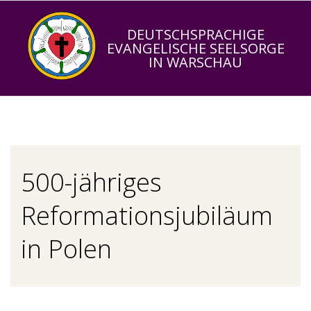
Skip
to
DEUTSCHSPRACHIGE
EVANGELISCHE SEELSORGE
content
IN WARSCHAU
Primary
Navigation
Menu
500-jähriges
Reformationsjubiläum
in Polen